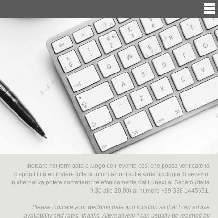
Indicare nel form data e luogo dell 'evento così che possa verificare la
disponibilità ed inviare tutte le informazioni sulle varie tipologie di servizio.
In alternativa potete contattarmi telefonicamente dal Lunedì al Sabato (dalla
9.30 alle 20.00) al numero +39 338 1445551.
Please indicate your wedding date and location so that I can advise
availability and rates -thanks. Alternatively, I can usually be reached by